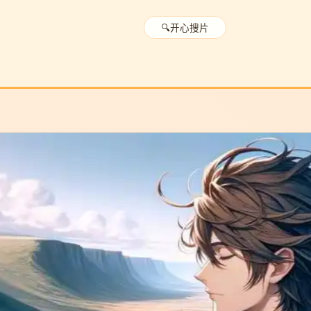
🔍
开心搜片