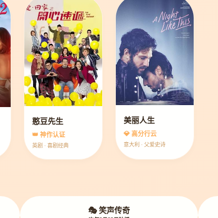
美丽人生
憨豆先生
💎 高分行云
👑 神作认证
意大利 · 父爱史诗
英剧 · 喜剧经典
🎭 笑声传奇