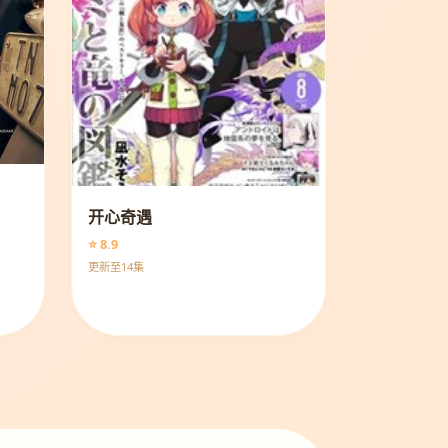
开心奇遇
⭐ 8.9
更新至14集