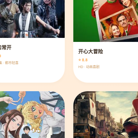
口常开
开心大冒险
0
⭐ 8.8
集 · 都市轻喜
HD · 动画喜剧