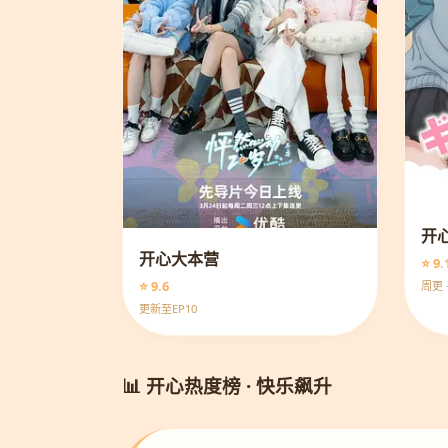
开
开心大本营
⭐ 9.
⭐ 9.6
周更 
更新至EP10
📊 开心热度榜 · 快乐飙升