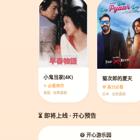
小鬼当家(4K)
菊次郎的夏天
✨ 必看神作
🌸 高分必看
美国 · 经典喜剧
日本 · 治愈喜剧
⏳ 即将上线 · 开心预告
😆 开心游乐园